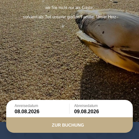
wir Sie nicht nur als Gäste,
sondern als Teil unserer großen Familie. Unser Herz
schlägt für
Familiarität, Qualität und Authentizität, die die Grundpfeiler
unseres Services sind. Mit einer erstklassigen Unterkunft,
saisonalen
Köstlichkeiten und einer authentischen Atmosphäre
möchten wir
Ihren Aufenthalt auf Norderney unvergesslich machen.
Anreisedatum
Abreisedatum
ZUR BUCHUNG