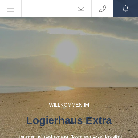
WILLKOMMEN IM
Logierhaus Extra
In unserer Frühstückspension "Logierhaus Extra" begrüßen